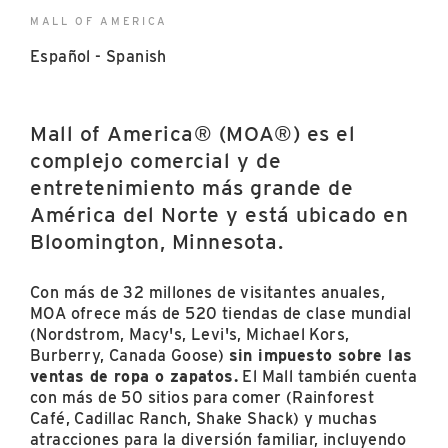
East Lot
MALL OF AMERICA
82nd St & 24th
Ave
Español - Spanish
Closed
Mall of America® (MOA®) es el
complejo comercial y de
entretenimiento más grande de
América del Norte y está ubicado en
Bloomington, Minnesota.
Con más de 32 millones de visitantes anuales,
MOA ofrece más de 520 tiendas de clase mundial
(Nordstrom, Macy's, Levi's, Michael Kors,
Burberry, Canada Goose)
sin impuesto sobre las
ventas de ropa o zapatos.
El Mall también cuenta
con más de 50 sitios para comer (Rainforest
Café, Cadillac Ranch, Shake Shack) y muchas
atracciones para la diversión familiar, incluyendo